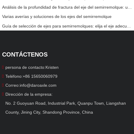
Análisis de la profundidad de fractura del eje del semirremolque: una perspectiva completa desde la germinación del peligro oculto hasta la fractura fatal
Varias averías y soluciones de los ejes del semirremolque
Guía de selección de ejes para semirremolques: elija el eje adecuado para que el transporte sea más eficiente y sin preocupaciones.
CONTÁCTENOS
persona de contacto:
Kristen
Teléfono:
+86 15650060979
Correo:
info@daroaxle.com
Dirección de la empresa:
No. 2 Guoyuan Road, Industrial Park, Quanpu Town, Liangshan
County, Jining City, Shandong Province, China