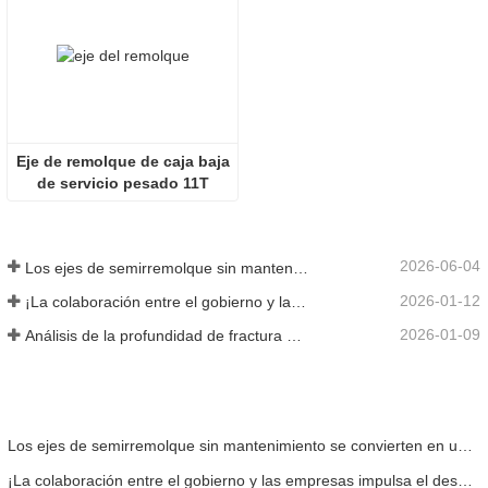
Eje de remolque de caja baja
de servicio pesado 11T
2026-06-04
Los ejes de semirremolque sin mantenimiento se convierten en una tendencia dominante: análisis de principios técnicos y beneficios reales
2026-01-12
¡La colaboración entre el gobierno y las empresas impulsa el desarrollo! La Asociación de la Industria Automotriz visitó Darong Machinery para realizar investigaciones y brindar orientación.
2026-01-09
Análisis de la profundidad de fractura del eje del semirremolque: una perspectiva completa desde la germinación del peligro oculto hasta la fractura fatal
Los ejes de semirremolque sin mantenimiento se convierten en una tendencia dominante: análisis de principios técnicos y beneficios reales
¡La colaboración entre el gobierno y las empresas impulsa el desarrollo! La Asociación de la Industria Automotriz visitó Darong Machinery para realizar investigaciones y brindar orientación.